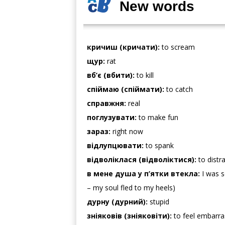
New words
кричиш (кричати):
to scream
щур:
rat
вб’є (вбити):
to kill
спіймаю (спіймати):
to catch
справжня:
real
поглузувати:
to make fun
зараз:
right now
відлупцювати:
to spank
відволіклася (відволіктися):
to distr
в мене душа у п’ятки втекла:
I was s
– my soul fled to my heels)
дурну (дурний):
stupid
зніяковів (зніяковіти):
to feel embarr