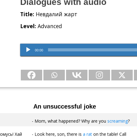
Dialogues with audio
Title:
Невдалий жарт
Level:
Advanced
Audio
00:00
Player
An unsuccessful joke
Mom, what happened? Why are you
screaming
?
омусь! Хай
Look here, son, there is
a rat
on the table! Call