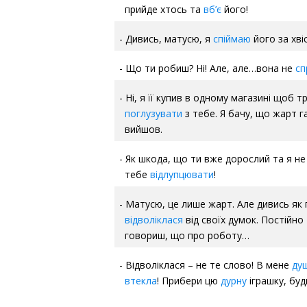
прийде хтось та
вб’є
його!
Дивись, матусю, я
спіймаю
його за хві
Що ти робиш? Ні! Але, але…вона не
сп
Ні, я її купив в одному магазині щоб т
поглузувати
з тебе. Я бачу, що жарт г
вийшов.
Як шкода, що ти вже дорослий та я н
тебе
відлупцювати
!
Матусю, це лише жарт. Але дивись як 
відволіклася
від своїх думок. Постійно 
говориш, що про роботу…
Відволіклася – не те слово! В мене
душ
втекла
! Прибери цю
дурну
іграшку, буд