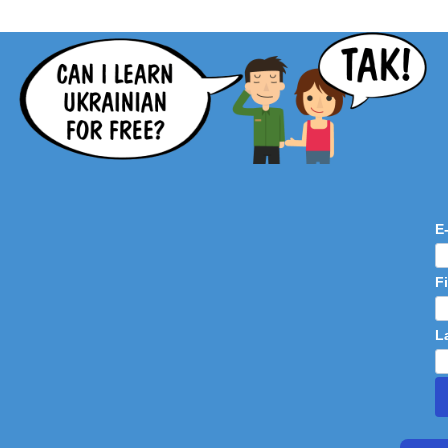
E
F
L