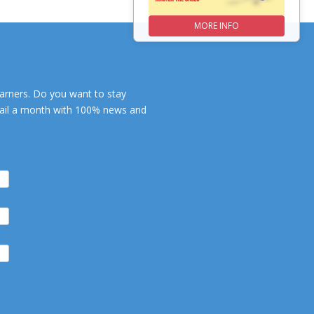
MORE INFO
MORE INFO
earners. Do you want to stay
email a month with 100% news and