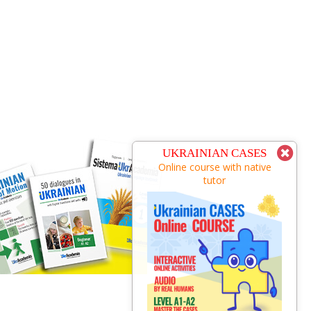
UKRAINIAN COURSE
UKRAINIAN CASES
nline course with native
Online course with native
tutor
tutor