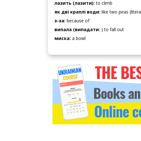
лазить (лазити):
to climb
як дві краплі води:
like two peas (liter
з-за:
because of
випала (випадати:
) to fall out
миска:
a bowl