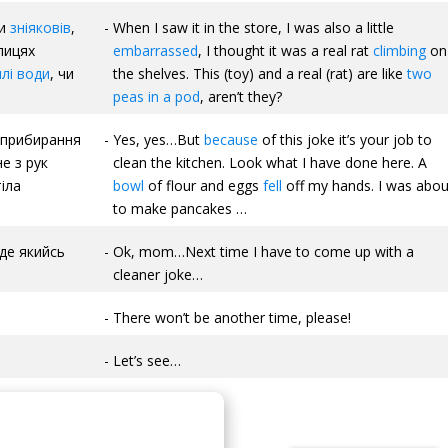
ки
зніяковів
,
When I saw it in the store, I was also a little
лицях
embarrassed
, I thought it was a real rat
climbing
on
плі води
, чи
the shelves. This (toy) and a real (rat) are like
two
peas in a pod
, aren’t they?
 прибирання
Yes, yes…But
because
of this joke it’s your job to
е з рук
clean the kitchen. Look what I have done here. A
іла
bowl
of flour and eggs
fell
off my hands. I was abou
to make pancakes …
де якийсь
Ok, mom…Next time I have to come up with a
cleaner joke…
There won’t be another time, please!
Let’s see…